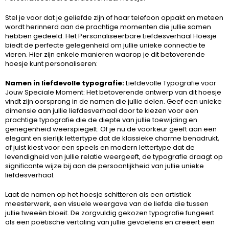
Stel je voor dat je geliefde zijn of haar telefoon oppakt en meteen
wordt herinnerd aan de prachtige momenten die jullie samen
hebben gedeeld. Het Personaliseerbare Liefdesverhaal Hoesje
biedt de perfecte gelegenheid om jullie unieke connectie te
vieren. Hier zijn enkele manieren waarop je dit betoverende
hoesje kunt personaliseren:
Namen in liefdevolle typografie:
Liefdevolle Typografie voor
Jouw Speciale Moment: Het betoverende ontwerp van dit hoesje
vindt zijn oorsprong in de namen die jullie delen. Geef een unieke
dimensie aan jullie liefdesverhaal door te kiezen voor een
prachtige typografie die de diepte van jullie toewijding en
genegenheid weerspiegelt. Of je nu de voorkeur geeft aan een
elegant en sierlijk lettertype dat de klassieke charme benadrukt,
of juist kiest voor een speels en modern lettertype dat de
levendigheid van jullie relatie weergeeft, de typografie draagt op
significante wijze bij aan de persoonlijkheid van jullie unieke
liefdesverhaal.
Laat de namen op het hoesje schitteren als een artistiek
meesterwerk, een visuele weergave van de liefde die tussen
jullie tweeën bloeit. De zorgvuldig gekozen typografie fungeert
als een poëtische vertaling van jullie gevoelens en creëert een