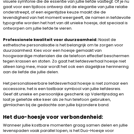
visuele symfonie die de essentie van jullie liefde vastlegt. Of je nu
gaat voor een tijdloos ontwerp dat de elegantie van jullie relatie
onderstreept, of een eigentijdse keuze maakt die de
levendigheid van het moment weergeeft, de namen in liefdevolle
typografie worden het hart van dit unieke hoesje, dat speciaal is
ontworpen om jullie liefde te vieren.
Professionele kwaliteit voor duurzaamheid:
Naast de
esthetische personalisatie is het belangrijk om te zorgen voor
duurzaamheid. Kies voor een hoesje gemaakt van
hoogwaardige materialen die de telefoon effectief beschermen
tegen krassen en stoten. Zo gaat het liefdesverhaal hoesje niet
alleen lang mee, maar wordt het ook een dagelijkse herinnering
aan de liefde die jullie delen.
Het personaliseerbare liefdesverhaal hoesje is niet zomaar een
accessoire; het is een tastbaar symbool van jullie liefdesreis.
Geef dit unieke en persoonlijke geschenk op Valentijnsdag en
laat je geliefde elke keer als ze hun telefoon gebruiken,
glimlachen bij de gedachte aan jullie bijzondere band.
Het duo-hoesje voor verbondenheid:
Wanneer jullie kostbare momenten graag samen delen en jullie
levenspaden vaak parallel lopen, is het Duo-Hoesje voor