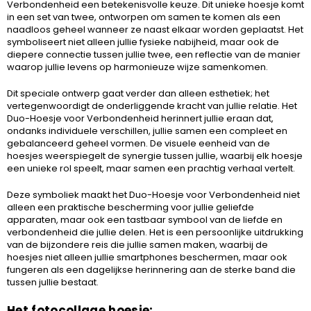
Verbondenheid een betekenisvolle keuze. Dit unieke hoesje komt
in een set van twee, ontworpen om samen te komen als een
naadloos geheel wanneer ze naast elkaar worden geplaatst. Het
symboliseert niet alleen jullie fysieke nabijheid, maar ook de
diepere connectie tussen jullie twee, een reflectie van de manier
waarop jullie levens op harmonieuze wijze samenkomen.
Dit speciale ontwerp gaat verder dan alleen esthetiek; het
vertegenwoordigt de onderliggende kracht van jullie relatie. Het
Duo-Hoesje voor Verbondenheid herinnert jullie eraan dat,
ondanks individuele verschillen, jullie samen een compleet en
gebalanceerd geheel vormen. De visuele eenheid van de
hoesjes weerspiegelt de synergie tussen jullie, waarbij elk hoesje
een unieke rol speelt, maar samen een prachtig verhaal vertelt.
Deze symboliek maakt het Duo-Hoesje voor Verbondenheid niet
alleen een praktische bescherming voor jullie geliefde
apparaten, maar ook een tastbaar symbool van de liefde en
verbondenheid die jullie delen. Het is een persoonlijke uitdrukking
van de bijzondere reis die jullie samen maken, waarbij de
hoesjes niet alleen jullie smartphones beschermen, maar ook
fungeren als een dagelijkse herinnering aan de sterke band die
tussen jullie bestaat.
Het fotocollage hoesje: