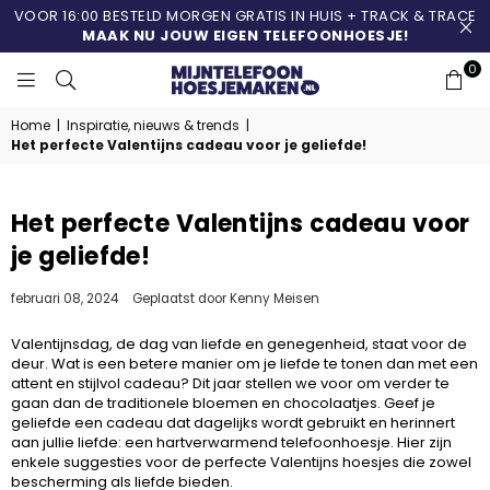
VOOR 16:00 BESTELD MORGEN GRATIS IN HUIS + TRACK & TRACE
MAAK NU JOUW EIGEN TELEFOONHOESJE!
0
MIJNTELEFOONHOESJ
Home
|
Inspiratie, nieuws & trends
|
Het perfecte Valentijns cadeau voor je geliefde!
Het perfecte Valentijns cadeau voor
je geliefde!
februari 08, 2024
Geplaatst door Kenny Meisen
Valentijnsdag, de dag van liefde en genegenheid, staat voor de
deur. Wat is een betere manier om je liefde te tonen dan met een
attent en stijlvol cadeau? Dit jaar stellen we voor om verder te
gaan dan de traditionele bloemen en chocolaatjes. Geef je
geliefde een cadeau dat dagelijks wordt gebruikt en herinnert
aan jullie liefde: een hartverwarmend telefoonhoesje. Hier zijn
enkele suggesties voor de perfecte Valentijns hoesjes die zowel
bescherming als liefde bieden.