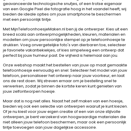
geavanceerde technologische snufjes, of een trotse eigenaar
van een Google Pixel die fotografie hoog in het vaandel heeft, wij
bieden de ideale opties om jouw smartphone te beschermen
met een persoonlijk tintje.
Met MijnTelefoonhoesjeMaken.nl ben jij de ontwerper. Kies uit een
breed scala aan ontwerpmogelijkheden, kleuren, materialen en
modellen om jouw persoonlijke stempel op je telefoonhoesje te
drukken. Voeg onvergetelijke foto's van dierbaren toe, selecteer
je favoriete vakantiekiekjes, of kies simpelweg een ontwerp dat
perfect bij jouw humeur past. De vrijheid is helemaal aan jou.
Onze webshop maakt het bestellen van jouw op maat gemaakte
telefoonhoesje eenvoudig en snel. Selecteer het model van jouw
telefoon, personaliseer het ontwerp naar jouw voorkeur, en laat
ons de rest doen. Wij streven ernaar om je bestelling snel te
verwerken, zodat je binnen de kortste keren kunt genieten van
jouw zelfontworpen hoesje.
Maar dat is nog niet alles. Naast het zelf maken van een hoesje,
bieden wij ook een selectie van ontwerpen waaruit je kunt kiezen.
Of je nu kiest voor jouw eigen creatie of een van onze stijlvolle
ontwerpen, je bent verzekerd van hoogwaardige materialen die
niet alleen jouw telefoon beschermen, maar ook een persoonlijk
tintje toevoegen aan jouw dagelijkse accessoire.