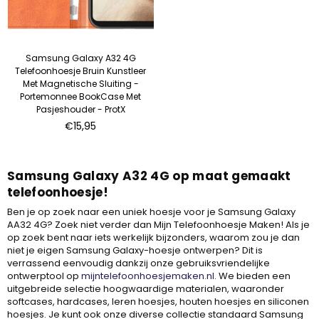
Samsung Galaxy A32 4G
Telefoonhoesje Bruin Kunstleer
Met Magnetische Sluiting -
Portemonnee BookCase Met
Pasjeshouder - ProtX
Normale
€15,95
prijs
Samsung Galaxy A32 4G op maat gemaakt
telefoonhoesje!
Ben je op zoek naar een uniek hoesje voor je Samsung Galaxy
AA32 4G? Zoek niet verder dan Mijn Telefoonhoesje Maken! Als je
op zoek bent naar iets werkelijk bijzonders, waarom zou je dan
niet je eigen Samsung Galaxy-hoesje ontwerpen? Dit is
verrassend eenvoudig dankzij onze gebruiksvriendelijke
ontwerptool op
mijntelefoonhoesjemaken.nl
. We bieden een
uitgebreide selectie hoogwaardige materialen, waaronder
softcases, hardcases, leren hoesjes, houten hoesjes en siliconen
hoesjes. Je kunt ook onze diverse collectie standaard Samsung