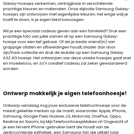
Galaxy-hoesjes verkennen, verkrijgbaar in verschillende
prachtige kleuren en materialen. Onze stijlvolle Samsung Galaxy-
hoesjes zijn ontworpen met eigentijdse kleuren; het enige wat je
hoeft te doen, is je eigen tekst toevoegen.
Wil je een speciaal cadeau geven aan een familielid? Druk een
prachtige foto van jullie samen af op een Samsung Galaxy-
hoesje voor een lief gebaar. Of als je beste vriend(in) van
grappige citaten en afbeeldingen houdt, blader dan door
zijn/haar collectie en druk de leukste op een Samsung Galaxy
A32 4G hoesje. Het ontwerpen van deze unieke hoesjes gaat snel
en moeiteloos, en zo'n creatief cadeau zal zeker gewaardeerd
worden.
Ontwerp makkelijk je eigen telefoonhoesje!
Ontwerp vandaag nog jouw exclusieve telefoonhoesje voor de
meest geliefde merken op de markt, waaronder
Apple
,
iPhone
,
Samsung
, Google Pixel, Huawei, LG, Motorola, OnePlus,
Oppo
,
Realme en Xiaomi, bij MijnTelefoonhoesjeMaken.nl! Ongeacht of
je een fervent iPhone-gebruiker bent die houdt van de
gestroomlijnde esthetiek, een Samsung-fan die uitkijkt naar