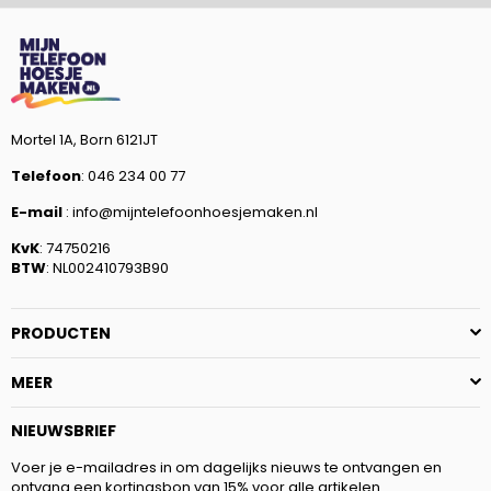
Mortel 1A, Born 6121JT
Telefoon
: 046 234 00 77
E-mail
: info@mijntelefoonhoesjemaken.nl
KvK
: 74750216
BTW
: NL002410793B90
PRODUCTEN
MEER
NIEUWSBRIEF
Voer je e-mailadres in om dagelijks nieuws te ontvangen en
ontvang een kortingsbon van 15% voor alle artikelen.