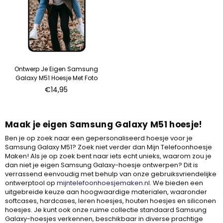
Ontwerp Je Eigen Samsung
Galaxy M51 Hoesje Met Foto
Normale
€14,95
prijs
Maak je ei
g
en Samsung Galaxy M51
h
oesje!
Ben je op zoek naar een gepersonaliseerd hoesje voor je
Samsung Galaxy M51? Zoek niet verder dan Mijn Telefoonhoesje
Maken! Als je op zoek bent naar iets echt unieks, waarom zou je
dan niet je eigen Samsung Galaxy-hoesje ontwerpen? Dit is
verrassend eenvoudig met behulp van onze gebruiksvriendelijke
ontwerptool op
mijntelefoonhoesjemaken.nl
. We bieden een
uitgebreide keuze aan hoogwaardige materialen, waaronder
softcases, hardcases, leren hoesjes, houten hoesjes en siliconen
hoesjes. Je kunt ook onze ruime collectie standaard Samsung
Galaxy-hoesjes verkennen, beschikbaar in diverse prachtige