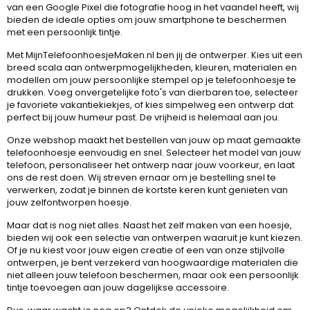
van een Google Pixel die fotografie hoog in het vaandel heeft, wij
bieden de ideale opties om jouw smartphone te beschermen
met een persoonlijk tintje.
Met MijnTelefoonhoesjeMaken.nl ben jij de ontwerper. Kies uit een
breed scala aan ontwerpmogelijkheden, kleuren, materialen en
modellen om jouw persoonlijke stempel op je telefoonhoesje te
drukken. Voeg onvergetelijke foto's van dierbaren toe, selecteer
je favoriete vakantiekiekjes, of kies simpelweg een ontwerp dat
perfect bij jouw humeur past. De vrijheid is helemaal aan jou.
Onze webshop maakt het bestellen van jouw op maat gemaakte
telefoonhoesje eenvoudig en snel. Selecteer het model van jouw
telefoon, personaliseer het ontwerp naar jouw voorkeur, en laat
ons de rest doen. Wij streven ernaar om je bestelling snel te
verwerken, zodat je binnen de kortste keren kunt genieten van
jouw zelfontworpen hoesje.
Maar dat is nog niet alles. Naast het zelf maken van een hoesje,
bieden wij ook een selectie van ontwerpen waaruit je kunt kiezen.
Of je nu kiest voor jouw eigen creatie of een van onze stijlvolle
ontwerpen, je bent verzekerd van hoogwaardige materialen die
niet alleen jouw telefoon beschermen, maar ook een persoonlijk
tintje toevoegen aan jouw dagelijkse accessoire.