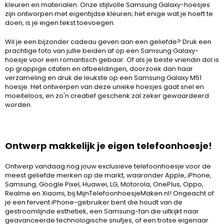
kleuren en materialen. Onze stijlvolle Samsung Galaxy-hoesjes
zijn ontworpen met eigentijdse kleuren; het enige wat je hoeft te
doen, is je eigen tekst toevoegen.
Wil je een bijzonder cadeau geven aan een geliefde? Druk een
prachtige foto van jullie beiden af op een Samsung Galaxy-
hoesje voor een romantisch gebaar. Of als je beste vriendin dol is
op grappige citaten en afbeeldingen, doorzoek dan haar
verzameling en druk de leukste op een Samsung Galaxy M51
hoesje. Het ontwerpen van deze unieke hoesjes gaat snel en
moeiteloos, en zo'n creatief geschenk zal zeker gewaardeerd
worden.
Ontwerp makkelijk je eigen telefoonhoesje!
Ontwerp vandaag nog jouw exclusieve telefoonhoesje voor de
meest geliefde merken op de markt, waaronder
Apple
,
iPhone
,
Samsung
, Google Pixel, Huawei, LG, Motorola, OnePlus,
Oppo
,
Realme en Xiaomi, bij MijnTelefoonhoesjeMaken.nl! Ongeacht of
je een fervent iPhone-gebruiker bent die houdt van de
gestroomlijnde esthetiek, een Samsung-fan die uitkijkt naar
geavanceerde technologische snufjes, of een trotse eigenaar