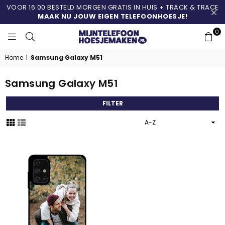
VOOR 16:00 BESTELD MORGEN GRATIS IN HUIS + TRACK & TRACE
MAAK NU JOUW EIGEN TELEFOONHOESJE!
0
MIJNTELEFOONHOESJ
Home
|
Samsung Galaxy M51
Samsung Galaxy M51
FILTER
Sorteer
op