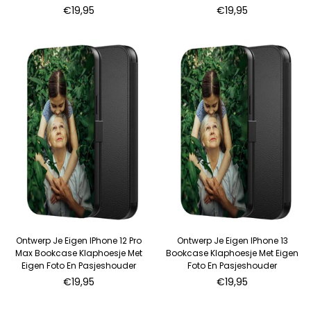
Normale
Normale
€19,95
€19,95
prijs
prijs
Ontwerp Je Eigen IPhone 12 Pro
Ontwerp Je Eigen IPhone 13
Max Bookcase Klaphoesje Met
Bookcase Klaphoesje Met Eigen
Eigen Foto En Pasjeshouder
Foto En Pasjeshouder
Normale
Normale
€19,95
€19,95
prijs
prijs