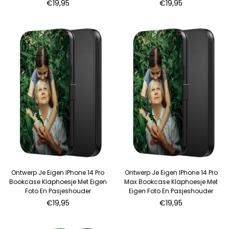
Normale
Normale
€19,95
€19,95
prijs
prijs
Ontwerp Je Eigen IPhone 14 Pro
Ontwerp Je Eigen IPhone 14 Pro
Bookcase Klaphoesje Met Eigen
Max Bookcase Klaphoesje Met
Foto En Pasjeshouder
Eigen Foto En Pasjeshouder
Normale
Normale
€19,95
€19,95
prijs
prijs