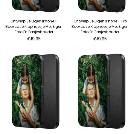
Ontwerp Je Eigen IPhone 11
Ontwerp Je Eigen IPhone 11 Pro
Bookcase Klaphoesje Met Eigen
Bookcase Klaphoesje Met Eigen
Foto En Pasjeshouder
Foto En Pasjeshouder
Normale
Normale
€19,95
€19,95
prijs
prijs