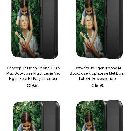
Ontwerp Je Eigen IPhone 13 Pro
Ontwerp Je Eigen IPhone 14
Max Bookcase Klaphoesje Met
Bookcase Klaphoesje Met Eigen
Eigen Foto En Pasjeshouder
Foto En Pasjeshouder
Normale
Normale
€19,95
€19,95
prijs
prijs