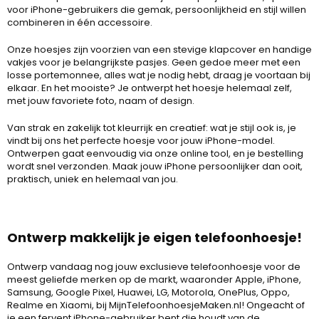
voor iPhone-gebruikers die gemak, persoonlijkheid en stijl willen
combineren in één accessoire.
Onze hoesjes zijn voorzien van een stevige klapcover en handige
vakjes voor je belangrijkste pasjes. Geen gedoe meer met een
losse portemonnee, alles wat je nodig hebt, draag je voortaan bij
elkaar. En het mooiste? Je ontwerpt het hoesje helemaal zelf,
met jouw favoriete foto, naam of design.
Van strak en zakelijk tot kleurrijk en creatief: wat je stijl ook is, je
vindt bij ons het perfecte hoesje voor jouw iPhone-model.
Ontwerpen gaat eenvoudig via onze online tool, en je bestelling
wordt snel verzonden. Maak jouw iPhone persoonlijker dan ooit,
praktisch, uniek en helemaal van jou.
Ontwerp makkelijk je eigen telefoonhoesje!
Ontwerp vandaag nog jouw exclusieve telefoonhoesje voor de
meest geliefde merken op de markt, waaronder
Apple
,
iPhone
,
Samsung
, Google Pixel, Huawei, LG, Motorola, OnePlus,
Oppo
,
Realme en Xiaomi, bij MijnTelefoonhoesjeMaken.nl! Ongeacht of
je een fervent iPhone-gebruiker bent die houdt van de