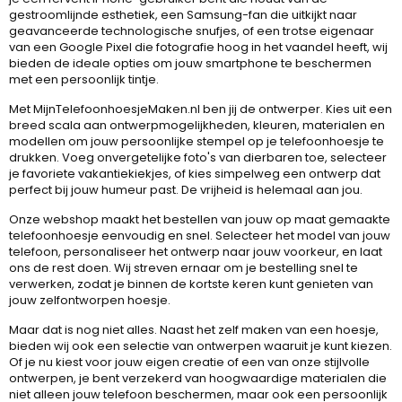
gestroomlijnde esthetiek, een Samsung-fan die uitkijkt naar
geavanceerde technologische snufjes, of een trotse eigenaar
van een Google Pixel die fotografie hoog in het vaandel heeft, wij
bieden de ideale opties om jouw smartphone te beschermen
met een persoonlijk tintje.
Met MijnTelefoonhoesjeMaken.nl ben jij de ontwerper. Kies uit een
breed scala aan ontwerpmogelijkheden, kleuren, materialen en
modellen om jouw persoonlijke stempel op je telefoonhoesje te
drukken. Voeg onvergetelijke foto's van dierbaren toe, selecteer
je favoriete vakantiekiekjes, of kies simpelweg een ontwerp dat
perfect bij jouw humeur past. De vrijheid is helemaal aan jou.
Onze webshop maakt het bestellen van jouw op maat gemaakte
telefoonhoesje eenvoudig en snel. Selecteer het model van jouw
telefoon, personaliseer het ontwerp naar jouw voorkeur, en laat
ons de rest doen. Wij streven ernaar om je bestelling snel te
verwerken, zodat je binnen de kortste keren kunt genieten van
jouw zelfontworpen hoesje.
Maar dat is nog niet alles. Naast het zelf maken van een hoesje,
bieden wij ook een selectie van ontwerpen waaruit je kunt kiezen.
Of je nu kiest voor jouw eigen creatie of een van onze stijlvolle
ontwerpen, je bent verzekerd van hoogwaardige materialen die
niet alleen jouw telefoon beschermen, maar ook een persoonlijk