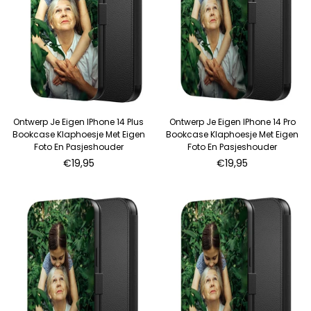
Ontwerp Je Eigen IPhone 14 Plus
Ontwerp Je Eigen IPhone 14 Pro
Bookcase Klaphoesje Met Eigen
Bookcase Klaphoesje Met Eigen
Foto En Pasjeshouder
Foto En Pasjeshouder
Normale
Normale
€19,95
€19,95
prijs
prijs