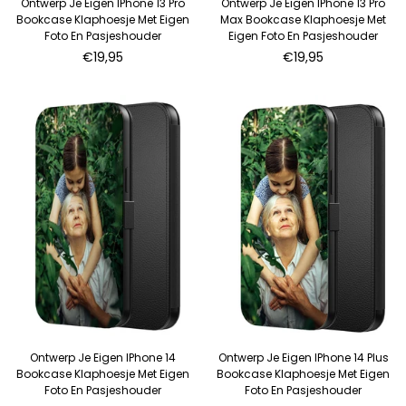
Ontwerp Je Eigen IPhone 13 Pro
Ontwerp Je Eigen IPhone 13 Pro
Bookcase Klaphoesje Met Eigen
Max Bookcase Klaphoesje Met
Foto En Pasjeshouder
Eigen Foto En Pasjeshouder
Normale
Normale
€19,95
€19,95
prijs
prijs
Ontwerp Je Eigen IPhone 14
Ontwerp Je Eigen IPhone 14 Plus
Bookcase Klaphoesje Met Eigen
Bookcase Klaphoesje Met Eigen
Foto En Pasjeshouder
Foto En Pasjeshouder