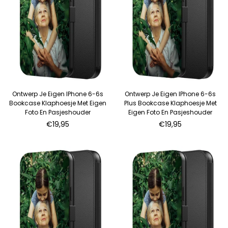
Ontwerp Je Eigen IPhone 6-6s
Ontwerp Je Eigen IPhone 6-6s
Bookcase Klaphoesje Met Eigen
Plus Bookcase Klaphoesje Met
Foto En Pasjeshouder
Eigen Foto En Pasjeshouder
Normale
Normale
€19,95
€19,95
prijs
prijs