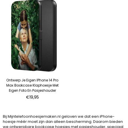
Ontwerp Je Eigen IPhone 14 Pro
Max Bookcase Klaphoesje Met
Eigen Foto En Pasjeshouder
Normale
€19,95
prijs
Bij Mijntelefoonhoesjemaken.nl geloven we dat een iPhone-
hoesje méér moet zijn dan alleen bescherming. Daarom bieden
we ontwerpbare bookcase hoesjes met pasjeshouder, speciaal