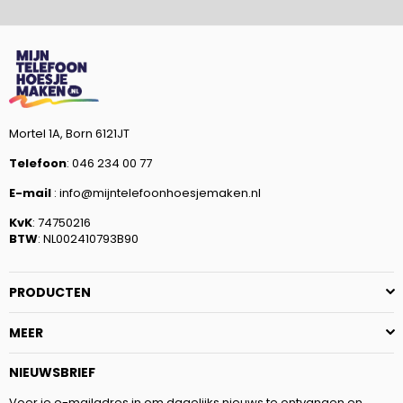
Mortel 1A, Born 6121JT
Telefoon
: 046 234 00 77
E-mail
: info@mijntelefoonhoesjemaken.nl
KvK
: 74750216
BTW
: NL002410793B90
PRODUCTEN
MEER
NIEUWSBRIEF
Voer je e-mailadres in om dagelijks nieuws te ontvangen en