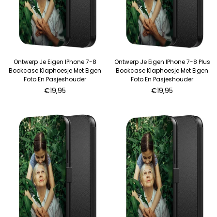
Ontwerp Je Eigen IPhone 7-8
Ontwerp Je Eigen IPhone 7-8 Plus
Bookcase Klaphoesje Met Eigen
Bookcase Klaphoesje Met Eigen
Foto En Pasjeshouder
Foto En Pasjeshouder
Normale
Normale
€19,95
€19,95
prijs
prijs