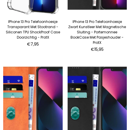
IPhone 13 Pro Telefoonhoesje
IPhone 13 Pro Telefoonhoesje
Transparant Met Stootrand -
Zwart Kunstleer Met Magnetische
Siliconen TPU ShockProof Case
Sluiting - Portemonnee
Doorzichtig - ProtX
BookCase Met Pasjeshouder -
ProtX
Normale
€7,95
prijs
Normale
€15,95
prijs