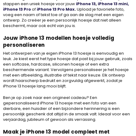
stappen een uniek hoesje voor jouw
iPhone 13
,
iPhone 13 mini,
iPhone 13 Pro
of
iPhone 13 Pro Max
.
Upload je favoriete foto,
voeg een naam of tekst toe of ga aan de slag met een eigen
ontwerp. Zo creëer je een persoonlijk hoesje dat niet alleen
beschermt, maar ook echt van jou is.
Jouw iPhone 13 modellen hoesje volledig
personaliseren
Het ontwerpen van je eigen iPhone 13 hoesje is eenvoudig en
leuk. Je kiest eerst het type hoesje dat past bij jouw gebruik, zoals
een softcase, hardcase, siliconen hoesje of een extra
beschermende variant. Vervolgens personaliseer je het hoesje
met een afbeelding, illustratie of tekst naar keuze. Elk ontwerp
wordt haarscherp bedrukt en zorgvuldig afgewerkt, zodat je
iPhone 13 hoesje lang mooi blijft.
Ben je op zoek naar een origineel cadeau? Een
gepersonaliseerd iPhone 13 hoesje met een foto van een
dierbare, een huisdier of een bijzondere herinnering is een
persoonlijk geschenk dat altijd in de smaak valt. Ideaal voor een
verjaardag, jubileum of gewoon als verrassing.
Maak je iPhone 13 model compleet met