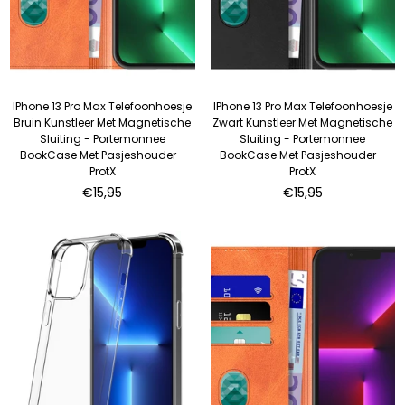
IPhone 13 Pro Max Telefoonhoesje
IPhone 13 Pro Max Telefoonhoesje
Bruin Kunstleer Met Magnetische
Zwart Kunstleer Met Magnetische
Sluiting - Portemonnee
Sluiting - Portemonnee
BookCase Met Pasjeshouder -
BookCase Met Pasjeshouder -
ProtX
ProtX
Normale
Normale
€15,95
€15,95
prijs
prijs