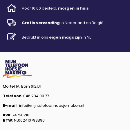
Voor 16:00 besteld,
morgen in huis
Gratis verzending
in Nederland en België
Bedrukt in ons
eigen magazijn
in NL
Mortel 1A, Born 6121JT
Telefoon
: 046 234 00 77
E-mail
: info@mijntelefoonhoesjemaken.nl
KvK
: 74750216
BTW
: NL002410793B90