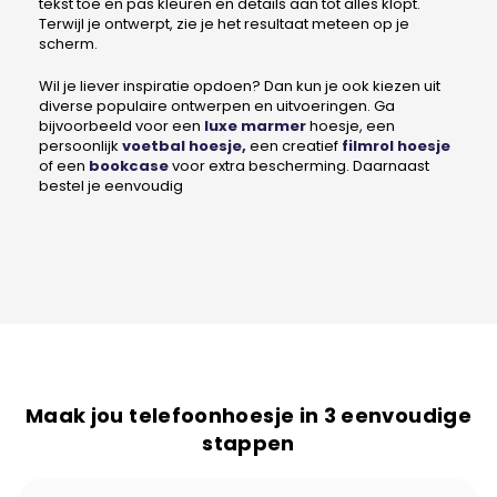
tekst toe en pas kleuren en details aan tot alles klopt.
Terwijl je ontwerpt, zie je het resultaat meteen op je
scherm.
Wil je liever inspiratie opdoen? Dan kun je ook kiezen uit
diverse populaire ontwerpen en uitvoeringen. Ga
bijvoorbeeld voor een
luxe marmer
hoesje, een
persoonlijk
voetbal hoesje,
een creatief
filmrol hoesje
of een
bookcase
voor extra bescherming. Daarnaast
bestel je eenvoudig
Maak jou telefoonhoesje in 3 eenvoudige
stappen