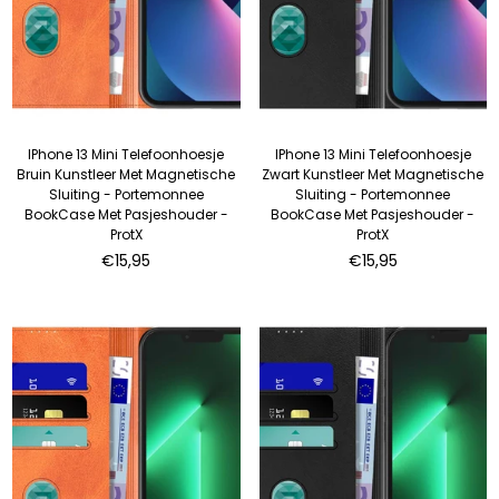
IPhone 13 Mini Telefoonhoesje
IPhone 13 Mini Telefoonhoesje
Bruin Kunstleer Met Magnetische
Zwart Kunstleer Met Magnetische
Sluiting - Portemonnee
Sluiting - Portemonnee
BookCase Met Pasjeshouder -
BookCase Met Pasjeshouder -
ProtX
ProtX
Normale
Normale
€15,95
€15,95
prijs
prijs