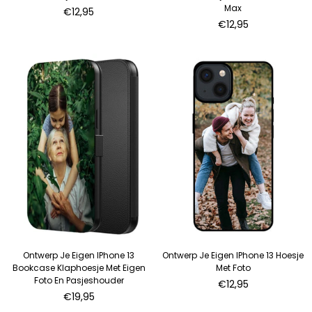
Max
Normale
€12,95
prijs
Normale
€12,95
prijs
Ontwerp Je Eigen IPhone 13
Ontwerp Je Eigen IPhone 13 Hoesje
Bookcase Klaphoesje Met Eigen
Met Foto
Foto En Pasjeshouder
€12,95
Normale
€19,95
prijs