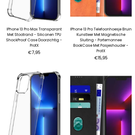
IPhone 13 Pro Max Transparant
IPhone 13 Pro Telefoonhoesje Bruin
Met Stootrand - Siliconen TPU
Kunstleer Met Magnetische
ShockProof Case Doorzichtig -
Sluiting - Portemonnee
ProtX
BookCase Met Pasjeshouder -
ProtX
Normale
€7,95
prijs
Normale
€15,95
prijs