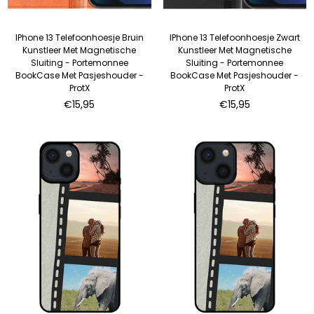
IPhone 13 Telefoonhoesje Bruin
IPhone 13 Telefoonhoesje Zwart
Kunstleer Met Magnetische
Kunstleer Met Magnetische
Sluiting - Portemonnee
Sluiting - Portemonnee
BookCase Met Pasjeshouder -
BookCase Met Pasjeshouder -
ProtX
ProtX
Normale
Normale
€15,95
€15,95
prijs
prijs