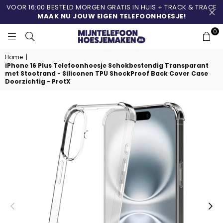
VOOR 16:00 BESTELD MORGEN GRATIS IN HUIS + TRACK & TRACE
MAAK NU JOUW EIGEN TELEFOONHOESJE!
0
MIJNTELEFOONHOESJ
Home
|
iPhone 16 Plus Telefoonhoesje Schokbestendig Transparant
met Stootrand - Siliconen TPU ShockProof Back Cover Case
Doorzichtig - ProtX