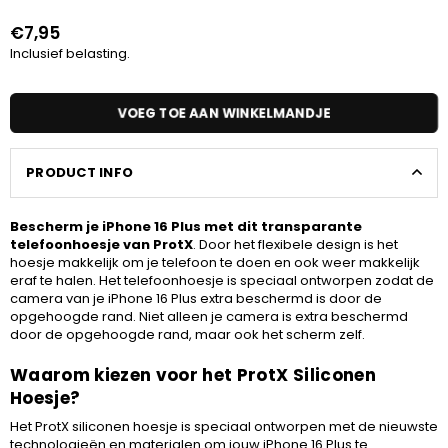
€7,95
Normale
Inclusief belasting.
prijs
VOEG TOE AAN WINKELMANDJE
PRODUCT INFO
Bescherm je iPhone 16 Plus met dit transparante
telefoonhoesje van ProtX
. Door het flexibele design is het
hoesje makkelijk om je telefoon te doen en ook weer makkelijk
eraf te halen. Het telefoonhoesje is speciaal ontworpen zodat de
camera van je iPhone 16 Plus extra beschermd is door de
opgehoogde rand. Niet alleen je camera is extra beschermd
door de opgehoogde rand, maar ook het scherm zelf.
Waarom kiezen voor het ProtX Siliconen
Hoesje?
Het ProtX siliconen hoesje is speciaal ontworpen met de nieuwste
technologieën en materialen om jouw iPhone 16 Plus te