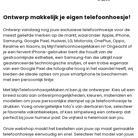
prijs
Ontwerp makkelijk je eigen telefoonhoesje!
Ontwerp vandaag nog jouw exclusieve telefoonhoesje voor de
meest geliefde merken op de markt, waaronder Apple, iPhone,
Samsung, Google Pixel, Huawei, LG, Motorola, OnePlus, Oppo,
Realme en Xiaomi, bij MijnTelefoonhoesjeMaken.nl! Ongeacht of
je een fervent iPhone-gebruiker bent die houdt van de
gestroomlijnde esthetiek, een Samsung-fan die uitkijkt naar
geavanceerde technologische snufjes, of een trotse eigenaar
van een Google Pixel die fotografie hoog in het vaandel heeft, wij
bieden de ideale opties om jouw smartphone te beschermen
met een persoonlijk tintje.
Met MijnTelefoonhoesjeMaken.nl ben jij de ontwerper. Kies uit een
breed scala aan ontwerpmogelijkheden, kleuren, materialen en
modellen om jouw persoonlijke stempel op je telefoonhoesje te
drukken. Voeg onvergetelijke foto's van dierbaren toe, selecteer
je favoriete vakantiekiekjes, of kies simpelweg een ontwerp dat
perfect bij jouw humeur past. De vrijheid is helemaal aan jou.
Onze webshop maakt het bestellen van jouw op maat gemaakte
telefoonhoesje eenvoudig en snel. Selecteer het model van jouw