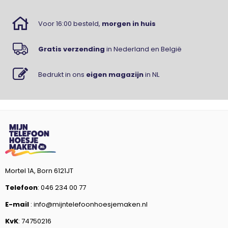
Voor 16:00 besteld,
morgen in huis
Gratis verzending
in Nederland en België
Bedrukt in ons
eigen magazijn
in NL
Mortel 1A, Born 6121JT
Telefoon
: 046 234 00 77
E-mail
: info@mijntelefoonhoesjemaken.nl
KvK
: 74750216