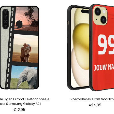
e Eigen Filmrol Telefoonhoesje
Voetbalhoesje PSV Voor IP
oor Samsung Galaxy A21
€14,95
Normale
€12,95
prijs