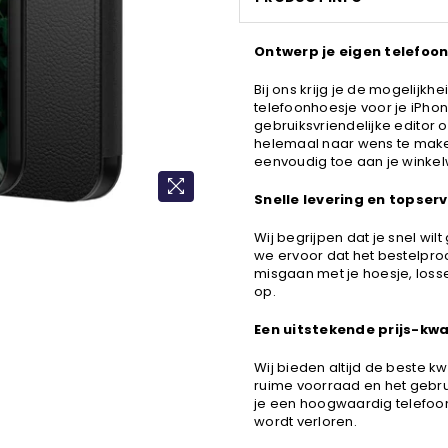
Ontwerp je eigen telefoon
Bij ons krijg je de mogelijk
telefoonhoesje voor je iPho
gebruiksvriendelijke editor 
helemaal naar wens te maken
eenvoudig toe aan je winke
Snelle levering en topse
Wij begrijpen dat je snel wi
we ervoor dat het bestelproce
misgaan met je hoesje, loss
op.
Een uitstekende prijs-kwa
Wij bieden altijd de beste kw
ruime voorraad en het gebr
je een hoogwaardig telefoonh
wordt verloren.