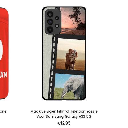
hone
Maak Je Eigen Filmrol Telefoonhoesje
Voetba
Voor Samsung Galaxy A33 5G
€12,95