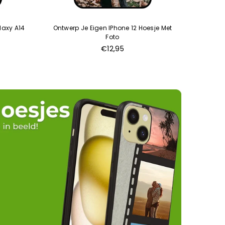
laxy A14
Ontwerp Je Eigen IPhone 12 Hoesje Met
Ontwerp
Foto
€12,95