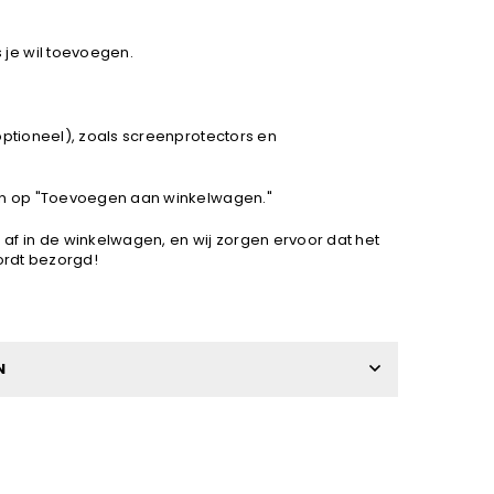
 je wil toevoegen.
optioneel), zoals screenprotectors en
dan op "Toevoegen aan winkelwagen."
 af in de winkelwagen, en wij zorgen ervoor dat het
wordt bezorgd!
N