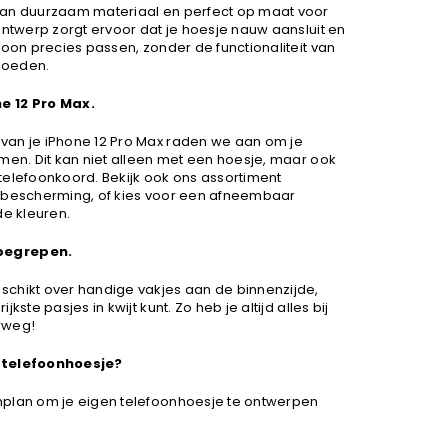
van duurzaam materiaal en perfect op maat voor
ontwerp zorgt ervoor dat je hoesje nauw aansluit en
foon precies passen, zonder de functionaliteit van
vloeden.
e 12 Pro Max.
van je iPhone 12 Pro Max raden we aan om je
men. Dit kan niet alleen met een hoesje, maar ook
telefoonkoord. Bekijk ook ons assortiment
a bescherming, of kies voor een afneembaar
de kleuren.
begrepen.
chikt over handige vakjes aan de binnenzijde,
kste pasjes in kwijt kunt. Zo heb je altijd alles bij
rweg!
 telefoonhoesje?
nplan om je eigen telefoonhoesje te ontwerpen