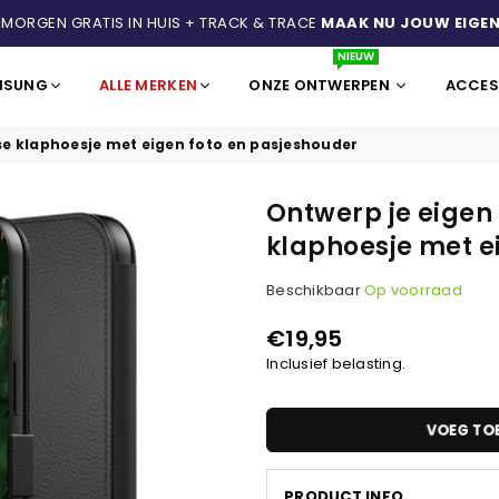
 MORGEN GRATIS IN HUIS + TRACK & TRACE
MAAK NU JOUW EIGEN
NIEUW
MSUNG
ALLE MERKEN
ONZE ONTWERPEN
ACCES
se klaphoesje met eigen foto en pasjeshouder
Ontwerp je eigen
klaphoesje met e
Beschikbaar
Op voorraad
€19,95
Normale
Inclusief belasting.
prijs
VOEG TO
PRODUCT INFO