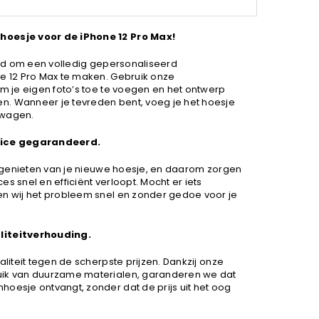
hoesje voor de iPhone 12 Pro Max!
heid om een volledig gepersonaliseerd
ne 12 Pro Max te maken. Gebruik onze
om je eigen foto’s toe te voegen en het ontwerp
. Wanneer je tevreden bent, voeg je het hoesje
lwagen.
rvice gegarandeerd.
lt genieten van je nieuwe hoesje, en daarom zorgen
s snel en efficiënt verloopt. Mocht er iets
en wij het probleem snel en zonder gedoe voor je
liteitverhouding.
aliteit tegen de scherpste prijzen. Dankzij onze
uik van duurzame materialen, garanderen we dat
oesje ontvangt, zonder dat de prijs uit het oog