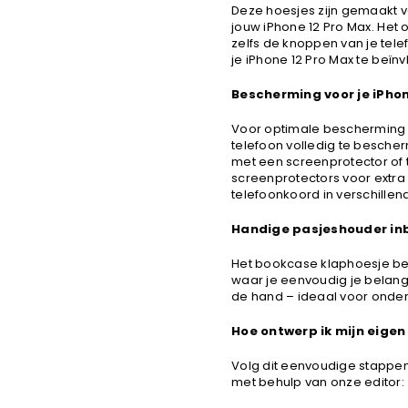
Deze hoesjes zijn gemaakt 
jouw iPhone 12 Pro Max. Het 
zelfs de knoppen van je tele
je iPhone 12 Pro Max te beïn
Bescherming voor je iPhon
Voor optimale bescherming 
telefoon volledig te bescher
met een screenprotector of 
screenprotectors voor extr
telefoonkoord in verschillen
Handige pasjeshouder in
Het bookcase klaphoesje bes
waar je eenvoudig je belangrij
de hand – ideaal voor onde
Hoe ontwerp ik mijn eigen
Volg dit eenvoudige stappe
met behulp van onze editor: