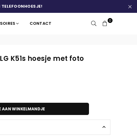
 TELEFOONHOESJE!
0
SOIRES
CONTACT
LG K51s hoesje met foto
E AAN WINKELMANDJE