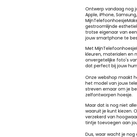
Ontwerp vandaag nog jo
Apple, iPhone, Samsung, 
MijnTelefoonhoesjeMaken
gestroomlijnde esthetie
trotse eigenaar van een 
jouw smartphone te bes
Met MijnTelefoonhoesjeM
kleuren, materialen en 
onvergetelijke foto's va
dat perfect bij jouw hum
Onze webshop maakt het
het model van jouw tele
streven ernaar om je bes
zelfontworpen hoesje.
Maar dat is nog niet all
waaruit je kunt kiezen. O
verzekerd van hoogwaard
tintje toevoegen aan jo
Dus, waar wacht je nog