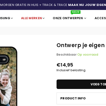
 MORGEN GRATIS IN HUIS + TRACK & TRACE
MAAK NU JOUW EIGEN
NIEUW
MSUNG
ALLE MERKEN
ONZE ONTWERPEN
ACCES
Ontwerp je eigen 
Beschikbaar
Op voorraad
€14,95
Normale
Inclusief belasting.
prijs
VOEG TO
PRODUCT INFO