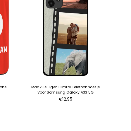
hone
Maak Je Eigen Filmrol Telefoonhoesje
Voetba
Voor Samsung Galaxy A33 5G
€12,95