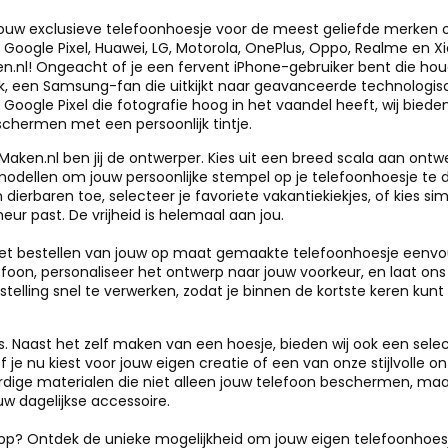
uw exclusieve telefoonhoesje voor de meest geliefde merken 
Google Pixel, Huawei, LG, Motorola, OnePlus, Oppo, Realme en Xia
.nl! Ongeacht of je een fervent iPhone-gebruiker bent die hou
k, een Samsung-fan die uitkijkt naar geavanceerde technologisc
Google Pixel die fotografie hoog in het vaandel heeft, wij biede
chermen met een persoonlijk tintje.
aken.nl ben jij de ontwerper. Kies uit een breed scala aan ont
modellen om jouw persoonlijke stempel op je telefoonhoesje te 
n dierbaren toe, selecteer je favoriete vakantiekiekjes, of kies 
eur past. De vrijheid is helemaal aan jou.
 bestellen van jouw op maat gemaakte telefoonhoesje eenvoud
foon, personaliseer het ontwerp naar jouw voorkeur, en laat ons 
telling snel te verwerken, zodat je binnen de kortste keren kun
es. Naast het zelf maken van een hoesje, bieden wij ook een sel
f je nu kiest voor jouw eigen creatie of een van onze stijlvolle o
ige materialen die niet alleen jouw telefoon beschermen, maar
uw dagelijkse accessoire.
 op? Ontdek de unieke mogelijkheid om jouw eigen telefoonhoes