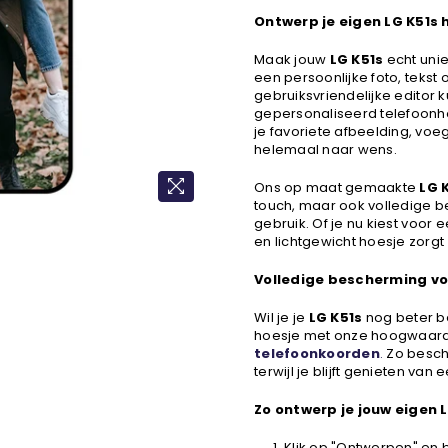
Ontwerp je eigen LG K51s 
Maak jouw
LG K51s
echt unie
een persoonlijke foto, tekst
gebruiksvriendelijke editor k
gepersonaliseerd telefoonhoe
je favoriete afbeelding, voe
helemaal naar wens.
Ons op maat gemaakte
LG 
touch, maar ook volledige b
gebruik. Of je nu kiest voor 
en lichtgewicht hoesje zorgt er
Volledige bescherming voo
Wil je je
LG K51s
nog beter b
hoesje met onze hoogwaar
telefoonkoorden
.
Zo besche
terwijl je blijft genieten van 
Zo ontwerp je jouw eigen L
Klik op "Ontwerpen" en b