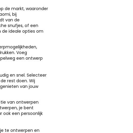
op de markt, waaronder
omi, bij
dt van de
he snufjes, of een
n de ideale opties om
werpmogelijkheden,
drukken. Voeg
simpelweg een ontwerp
ig en snel. Selecteer
de rest doen. Wij
t genieten van jouw
ectie van ontwerpen
ntwerpen, je bent
 ook een persoonlijk
je te ontwerpen en