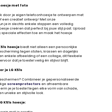
hoesje met foto
k door je eigen telefoonhoesje te ontwerpen met
 of een creatief ontwerp! Met onze
un je in slechts enkele stappen een volledig
sje creëren dat perfect bij jouw stijl past. Upload
g speciale effecten toe en maak het hoesje
K51s hoesje
biedt niet alleen een persoonlijke
escherming tegen stoten, krassen en dagelijks
een enkele afbeelding of een collage, dit flexibele
voor dat je toestel veilig én stijlvol blijft.
r je LG K51s
eschermen? Combineer je gepersonaliseerde
dige
screenprotectors
en afneembare
rm je je toestel tegen elke vorm van schade,
een unieke en stijlvolle look.
G K51s hoesje:
egin met je creatie.