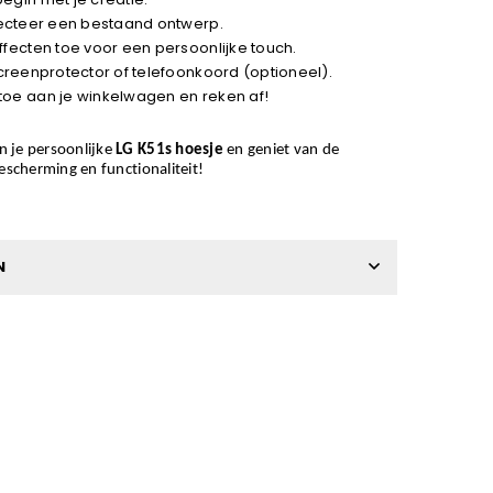
electeer een bestaand ontwerp.
ffecten toe voor een persoonlijke touch.
screenprotector of telefoonkoord (optioneel).
toe aan je winkelwagen en reken af!
n je persoonlijke
LG K51s hoesje
en geniet van de
bescherming en functionaliteit!
N