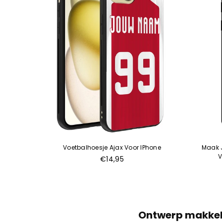
 IPhone
Voetbalhoesje Ajax Voor IPhone
Maak J
V
€14,95
Ontwerp makkelij