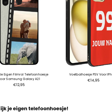
e Eigen Filmrol Telefoonhoesje
Voetbalhoesje PSV Voor IP
oor Samsung Galaxy A21
€14,95
Normale
€12,95
prijs
k je eigen telefoonhoesje!