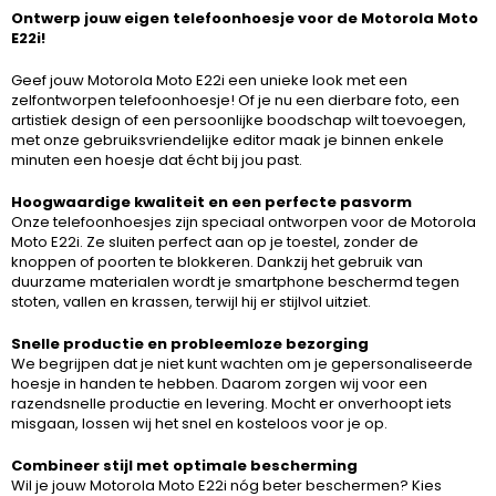
Ontwerp jouw eigen telefoonhoesje voor de Motorola Moto
E22i!
Geef jouw Motorola Moto E22i een unieke look met een
zelfontworpen telefoonhoesje! Of je nu een dierbare foto, een
artistiek design of een persoonlijke boodschap wilt toevoegen,
met onze gebruiksvriendelijke editor maak je binnen enkele
minuten een hoesje dat écht bij jou past.
Hoogwaardige kwaliteit en een perfecte pasvorm
Onze telefoonhoesjes zijn speciaal ontworpen voor de Motorola
Moto E22i. Ze sluiten perfect aan op je toestel, zonder de
knoppen of poorten te blokkeren. Dankzij het gebruik van
duurzame materialen wordt je smartphone beschermd tegen
stoten, vallen en krassen, terwijl hij er stijlvol uitziet.
Snelle productie en probleemloze bezorging
We begrijpen dat je niet kunt wachten om je gepersonaliseerde
hoesje in handen te hebben. Daarom zorgen wij voor een
razendsnelle productie en levering. Mocht er onverhoopt iets
misgaan, lossen wij het snel en kosteloos voor je op.
Combineer stijl met optimale bescherming
Wil je jouw Motorola Moto E22i nóg beter beschermen? Kies