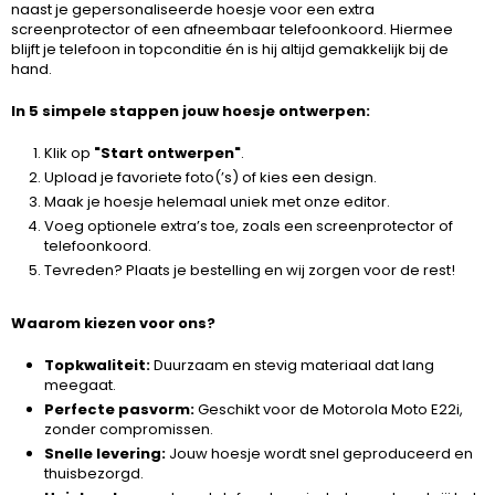
naast je gepersonaliseerde hoesje voor een extra
screenprotector of een afneembaar telefoonkoord. Hiermee
blijft je telefoon in topconditie én is hij altijd gemakkelijk bij de
hand.
In 5 simpele stappen jouw hoesje ontwerpen:
Klik op
"Start ontwerpen"
.
Upload je favoriete foto(’s) of kies een design.
Maak je hoesje helemaal uniek met onze editor.
Voeg optionele extra’s toe, zoals een screenprotector of
telefoonkoord.
Tevreden? Plaats je bestelling en wij zorgen voor de rest!
Waarom kiezen voor ons?
Topkwaliteit:
Duurzaam en stevig materiaal dat lang
meegaat.
Perfecte pasvorm:
Geschikt voor de Motorola Moto E22i,
zonder compromissen.
Snelle levering:
Jouw hoesje wordt snel geproduceerd en
thuisbezorgd.