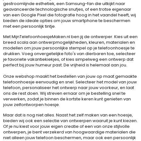
gestroomlijnde esthetiek, een Samsung-fan die uitkijkt naar
geavanceerde technologische snufjes, of een trotse eigenaar
van een Google Pixel die fotografie hoog in het vaandel heeft, wij
bieden de ideale opties om jouw smartphone te beschermen
met een persoonlijk tintje.
Met MijnTelefoonhoesjeMaken.nl ben jij de ontwerper. Kies uit een
breed scala aan ontwerpmogelijkheden, kleuren, materialen en
modellen om jouw persoonlijke stempel op je telefoonhoesje te
drukken. Voeg onvergetelijke foto's van dierbaren toe, selecteer
je favoriete vakantiekiekjes, of kies simpelweg een ontwerp dat
perfect bij jouw humeur past. De vrijheid is helemaal aan jou.
Onze webshop maakt het bestellen van jouw op maat gemaakte
telefoonhoesje eenvoudig en snel. Selecteer het model van jouw
telefoon, personaliseer het ontwerp naar jouw voorkeur, en laat
ons de rest doen. Wij streven ernaar om je bestelling snel te
verwerken, zodat je binnen de kortste keren kunt genieten van
jouw zelfontworpen hoesje.
Maar dat is nog niet alles. Naast het zelf maken van een hoesje,
bieden wij ook een selectie van ontwerpen waaruit je kunt kiezen.
Of je nu kiest voor jouw eigen creatie of een van onze stijlvolle
ontwerpen, je bent verzekerd van hoogwaardige materialen die
niet alleen jouw telefoon beschermen, maar ook een persoonlijk