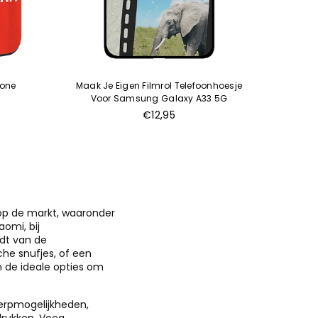
hone
Maak Je Eigen Filmrol Telefoonhoesje
Voetba
Voor Samsung Galaxy A33 5G
€12,95
op de markt, waaronder
omi, bij
dt van de
he snufjes, of een
n de ideale opties om
werpmogelijkheden,
drukken. Voeg