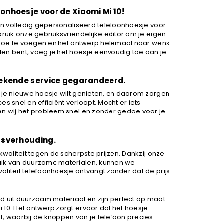
onhoesje voor de Xiaomi Mi 10!
een volledig gepersonaliseerd telefoonhoesje voor
bruik onze gebruiksvriendelijke editor om je eigen
en toe te voegen en het ontwerp helemaal naar wens
en bent, voeg je het hoesje eenvoudig toe aan je
stekende service gegarandeerd.
n je nieuwe hoesje wilt genieten, en daarom zorgen
s snel en efficiënt verloopt. Mocht er iets
en wij het probleem snel en zonder gedoe voor je
itsverhouding.
kwaliteit tegen de scherpste prijzen. Dankzij onze
uik van duurzame materialen, kunnen we
liteit telefoonhoesje ontvangt zonder dat de prijs
gd uit duurzaam materiaal en zijn perfect op maat
 10. Het ontwerp zorgt ervoor dat het hoesje
t, waarbij de knoppen van je telefoon precies