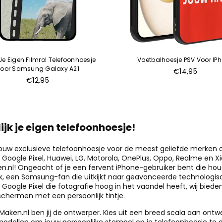
e Eigen Filmrol Telefoonhoesje
Voetbalhoesje PSV Voor IP
oor Samsung Galaxy A21
€14,95
Normale
€12,95
prijs
k je eigen telefoonhoesje!
uw exclusieve telefoonhoesje voor de meest geliefde merken 
Google Pixel, Huawei, LG, Motorola, OnePlus, Oppo, Realme en Xia
.nl! Ongeacht of je een fervent iPhone-gebruiker bent die hou
k, een Samsung-fan die uitkijkt naar geavanceerde technologisc
Google Pixel die fotografie hoog in het vaandel heeft, wij biede
chermen met een persoonlijk tintje.
aken.nl ben jij de ontwerper. Kies uit een breed scala aan ont
modellen om jouw persoonlijke stempel op je telefoonhoesje te 