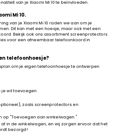
naliteit van je Xiaomi Mi 10 te beïnvloeden.
omi Mi 10.
ing van je Xiaomi Mi 10 raden we aan om je
rmen. Dit kan met een hoesje, maar ook met een
koord. Bekijk ook ons assortiment screenprotectors
kies voor een afneembaar telefoonkoord in
gen telefoonhoesje?
nplan om je eigen telefoonhoesje te ontwerpen
 je wil toevoegen.
optioneel), zoals screenprotectors en
dan op "Toevoegen aan winkelwagen."
 af in de winkelwagen, en wij zorgen ervoor dat het
wordt bezorgd!