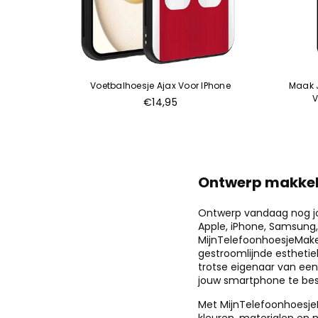
 IPhone
Voetbalhoesje Ajax Voor IPhone
Maak J
V
€14,95
Ontwerp makkelij
Ontwerp vandaag nog jo
Apple, iPhone, Samsung, 
MijnTelefoonhoesjeMaken
gestroomlijnde esthetie
trotse eigenaar van een 
jouw smartphone te bes
Met MijnTelefoonhoesjeM
kleuren, materialen en 