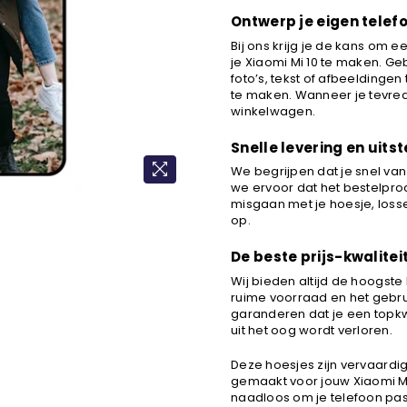
Ontwerp je eigen telefo
Bij ons krijg je de kans om 
je Xiaomi Mi 10 te maken. Ge
foto’s, tekst of afbeelding
te maken. Wanneer je tevred
winkelwagen.
Snelle levering en uit
We begrijpen dat je snel va
we ervoor dat het bestelproce
misgaan met je hoesje, loss
op.
De beste prijs-kwalite
Wij bieden altijd de hoogste 
ruime voorraad en het gebr
garanderen dat je een topkwa
uit het oog wordt verloren.
Deze hoesjes zijn vervaardi
gemaakt voor jouw Xiaomi Mi
naadloos om je telefoon pas