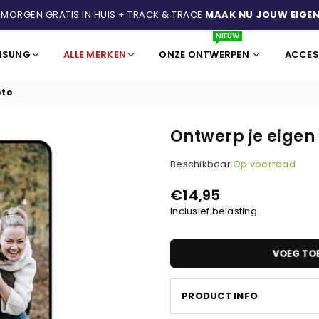
 MORGEN GRATIS IN HUIS + TRACK & TRACE
MAAK NU JOUW EIGEN
NIEUW
MSUNG
ALLE MERKEN
ONZE ONTWERPEN
ACCES
oto
Ontwerp je eigen 
Beschikbaar
Op voorraad
€14,95
Normale
Inclusief belasting.
prijs
VOEG TO
PRODUCT INFO