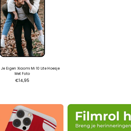
Je Eigen Xiaomi Mi 10 Lite Hoesje
Met Foto
Normale
€14,95
prijs