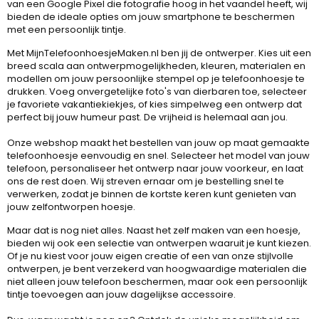
van een Google Pixel die fotografie hoog in het vaandel heeft, wij
bieden de ideale opties om jouw smartphone te beschermen
met een persoonlijk tintje.
Met MijnTelefoonhoesjeMaken.nl ben jij de ontwerper. Kies uit een
breed scala aan ontwerpmogelijkheden, kleuren, materialen en
modellen om jouw persoonlijke stempel op je telefoonhoesje te
drukken. Voeg onvergetelijke foto's van dierbaren toe, selecteer
je favoriete vakantiekiekjes, of kies simpelweg een ontwerp dat
perfect bij jouw humeur past. De vrijheid is helemaal aan jou.
Onze webshop maakt het bestellen van jouw op maat gemaakte
telefoonhoesje eenvoudig en snel. Selecteer het model van jouw
telefoon, personaliseer het ontwerp naar jouw voorkeur, en laat
ons de rest doen. Wij streven ernaar om je bestelling snel te
verwerken, zodat je binnen de kortste keren kunt genieten van
jouw zelfontworpen hoesje.
Maar dat is nog niet alles. Naast het zelf maken van een hoesje,
bieden wij ook een selectie van ontwerpen waaruit je kunt kiezen.
Of je nu kiest voor jouw eigen creatie of een van onze stijlvolle
ontwerpen, je bent verzekerd van hoogwaardige materialen die
niet alleen jouw telefoon beschermen, maar ook een persoonlijk
tintje toevoegen aan jouw dagelijkse accessoire.