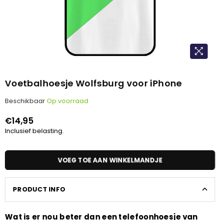
Voetbalhoesje Wolfsburg voor iPhone
Beschikbaar
Op voorraad
€14,95
Normale
Inclusief belasting.
prijs
VOEG TOE AAN WINKELMANDJE
PRODUCT INFO
Wat is er nou beter dan een telefoonhoesje van