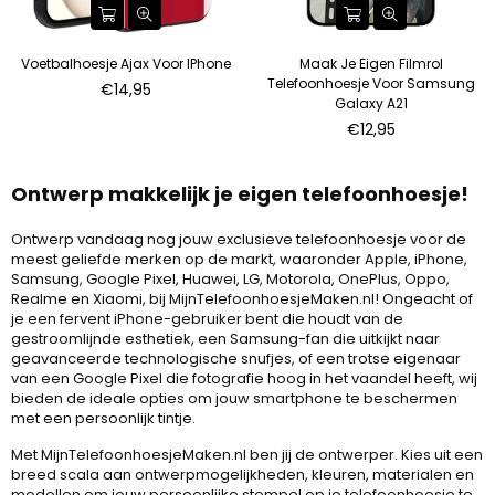
Voetbalhoesje Ajax Voor IPhone
Maak Je Eigen Filmrol
Telefoonhoesje Voor Samsung
€14,95
Galaxy A21
Normale
€12,95
prijs
Ontwerp makkelijk je eigen telefoonhoesje!
Ontwerp vandaag nog jouw exclusieve telefoonhoesje voor de
meest geliefde merken op de markt, waaronder Apple, iPhone,
Samsung, Google Pixel, Huawei, LG, Motorola, OnePlus, Oppo,
Realme en Xiaomi, bij MijnTelefoonhoesjeMaken.nl! Ongeacht of
je een fervent iPhone-gebruiker bent die houdt van de
gestroomlijnde esthetiek, een Samsung-fan die uitkijkt naar
geavanceerde technologische snufjes, of een trotse eigenaar
van een Google Pixel die fotografie hoog in het vaandel heeft, wij
bieden de ideale opties om jouw smartphone te beschermen
met een persoonlijk tintje.
Met MijnTelefoonhoesjeMaken.nl ben jij de ontwerper. Kies uit een
breed scala aan ontwerpmogelijkheden, kleuren, materialen en
modellen om jouw persoonlijke stempel op je telefoonhoesje te