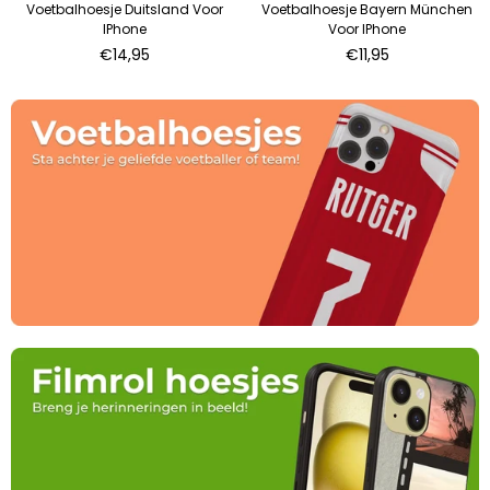
Voetbalhoesje Duitsland Voor
Voetbalhoesje Bayern München
IPhone
Voor IPhone
Normale
Normale
€14,95
€11,95
prijs
prijs